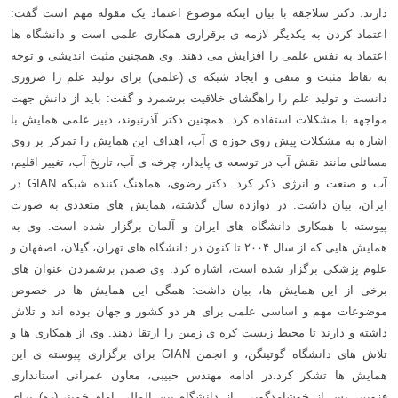
دارند.
دکتر سلاجقه با بیان اینکه موضوع اعتماد یک مقوله مهم است گفت:
اعتماد کردن به یکدیگر لازمه ی برقراری همکاری علمی است و دانشگاه ها
اعتماد به نفس علمی را افزایش می دهند. وی همچنین مثبت اندیشی و توجه
به نقاط مثبت و منفی و ایجاد شبکه ی (علمی) برای تولید علم را ضروری
دانست و تولید علم را راهگشای خلاقیت برشمرد و گفت: باید از دانش جهت
مواجهه با مشکلات استفاده کرد.
همچنین دکتر آذرنیوند، دبیر علمی همایش با
اشاره به مشکلات پیش روی حوزه ی آب، اهداف این همایش را تمرکز بر روی
مسائلی مانند نقش آب در توسعه ی پایدار، چرخه ی آب، تاریخ آب، تغییر اقلیم،
آب و صنعت و انرژی ذکر کرد.
دکتر رضوی، هماهنگ کننده شبکه GIAN در
ایران، بیان داشت: در دوازده سال گذشته، همایش های متعددی به صورت
پیوسته با همکاری دانشگاه های ایران و آلمان برگزار شده است. وی به
همایش هایی که از سال ۲۰۰۴ تا کنون در دانشگاه های تهران، گیلان، اصفهان و
علوم پزشکی برگزار شده است، اشاره کرد.
وی ضمن برشمردن عنوان های
برخی از این همایش ها، بیان داشت: همگی این همایش ها در خصوص
موضوعات مهم و اساسی علمی برای هر دو کشور و جهان بوده اند و تلاش
داشته و دارند تا محیط زیست کره ی زمین را ارتقا دهند. وی از همکاری ها و
تلاش های دانشگاه گوتینگن، و انجمن GIAN برای برگزاری پیوسته ی این
همایش ها تشکر کرد.
در ادامه مهندس حبیبی، معاون عمرانی استانداری
قزوین، پس از خوشامدگویی از دانشگاه بین المللی امام خمینی(ره) برای