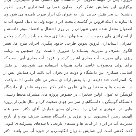
برگزاری این همایش تشکر کرد. معاون عمرانی استانداری قزوین اظهار
داشت: آب بجز نقش حیاتی اش، به عنوان یک ابزار قدرت نامیده می شود.وی
با اشاره به اینکه قزوین در گذشته پایتخت ایران بوده ولی به دلیل کمبود آب به
اصفهان منتقل شده چنین تغییراتی را بر روی اشتغال و اقتصاد مؤثر دانسته و
از استراتژی های مدیریت آب به عنوان استراتژی موقت و پایدار ذکرکرد.
معاون
عمرانی استانداری قزوین تدوین طرحی جامع، پیگیری اجرای طرح ها، تغییر
الگوی مصرف و مدیریت پسماند را ضروری دانست. وی همچنین به برنامه
ریزی برای مدیریت آب مجازی اشاره کرده و افزود: آب مجازی آبی است که
برای تولید محصولات خاصی مانند هندوانه استفاده می شود.وی بر نقش
اساسی همکاری بین دانشگاه و دولت در بحران آب تاکید کرد.
همایش پس از
یک استراحت چند دقیقه ای، با بخش ارائه ی سخنرانی های علمی ادامه یافت.
در نشست ها و سخنرانی های علمی خانم دکتر سیمونه فایفر از دانشگاه
گوتینگن به عنوان اولین سخنران در خصوص پروژه های مشترک محیط زیستی
دانشگاه گوتینگن با دانشگاهیان سراسر جهان صحبت کرد و مثال هایی از پروژه
هایی در اندونزی و ایران زد.
سخنران بعدی همایش آقای دکتر اصغر علم
الهدی، رییس انستیتوی آب و انرژی در دانشگاه صنعتی شریف بود و از تاریخ
مدیریت آب در ایران از قنات ها و سدهای تاریخی تا سدهای پیشرفته ی کنونی
گفت.
گفتنی است این همایش به زبان انگلیسی و در حوزه آب می باشد. دکتر