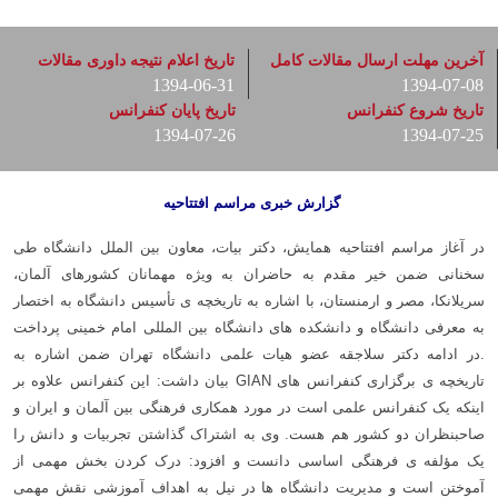
آخرین مهلت ارسال مقالات کامل
تاریخ اعلام نتیجه داوری مقالات
1394-06-31
1394-07-08
تاریخ شروع کنفرانس
تاریخ پایان کنفرانس
1394-07-26
1394-07-25
گزارش خبری مراسم افتتاحیه
در آغاز مراسم افتتاحیه همایش، دکتر بیات، معاون بین الملل دانشگاه طی
سخنانی ضمن خیر مقدم به حاضران به ویژه مهمانان کشورهای آلمان،
سریلانکا، مصر و ارمنستان، با اشاره به تاریخچه ی تأسیس دانشگاه به اختصار
به معرفی دانشگاه و دانشکده های دانشگاه بین المللی امام خمینی پرداخت
.
در ادامه دکتر سلاجقه عضو هیات علمی دانشگاه تهران ضمن اشاره به
تاریخچه ی برگزاری کنفرانس های GIAN بیان داشت: این کنفرانس علاوه بر
اینکه یک کنفرانس علمی است در مورد همکاری فرهنگی بین آلمان و ایران و
صاحبنظران دو کشور هم هست.
وی به اشتراک گذاشتن تجربیات و دانش را
یک مؤلفه ی فرهنگی اساسی دانست و افزود: درک کردن بخش مهمی از
آموختن است و مدیریت دانشگاه ها در نیل به اهداف آموزشی نقش مهمی