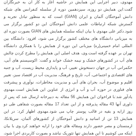
مهدوی، دبیر اجرایی این همایش در حاشیه آغاز به کار آن به خبرنگاران
گفت:این همایش دو روزه، سیزدهمین دوره از سلسله کنفرانس های شبکه
دانش آموختگان آلمان و ایران (GIAN) است که به منظور تبادل تجربه و
گسترش شبکه ارتباطات علمی دانش آموختگان این دو کشور برگزار می
شود.
دکتر علی مهدوی با بیان اینکه سلسله همایش های GIAN بصورت دوره ای
به میزبانی دانشگاه های مختلف کشور برگزار می شود، افزود: دانشگاه بین
المللی امام خمینی(ره) میزبانی این دوره از همایش را با همکاری دانشگاه
تهران بر عهده گرفته است.
وی، هدف اصلی این همایش را مطرح کردن چالش
های آب در کشورهای خشک و نیمه خشک خواند و گفت: اکوسیستم های آبی،
حکمرانی آب در جهان دستخوش تغییر، آب و پایداری محیط زیست، آب و جنبه
های اقتصادی و اجتماعی، آب، تاریخ و فرهنگ، مدیریت آب در اقتصاد سبز، تغییر
اقلیم و موضوع آب، بحران های آبی و مدیریت مخاطرات، نوآوری و پیشرفت
های فناوری در حوزه آب و آب و انرژی از عناوین این همایش است.
مهدوی
یادآور شد:با فراخوان این همایش 56 مقاله به دبیرخانه ارسال شد که پس از
داوری آنها 43 مقاله پذیرفته و از این تعداد 17 مقاله بصورت شفاهی طی دو
روز ارایه و بقیه در قالب پوستر چاپ می شود.
مهدوی اظهار کرد: در این
همایش 13 تن از اساتید و دانش آموختگان از کشورهای آلمان، سریلانکا،
ارمنستان و مصر حضور دارند ومقاله های خود را ارایه خواهند کرد.
وی با بیان
اینکه می کوشیم تا این همایش تنها تئوریک نباشد و بصورت کاربردی اجرا شود،